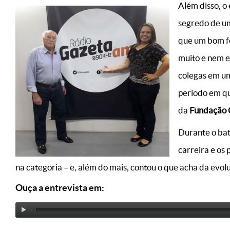
Além disso, o
segredo de um
que um bom fo
muito e nem e
colegas em um
período em q
da
Fundação 
Durante o bat
carreira e os
na categoria – e, além do mais, contou o que acha da evo
Ouça a entrevista em: