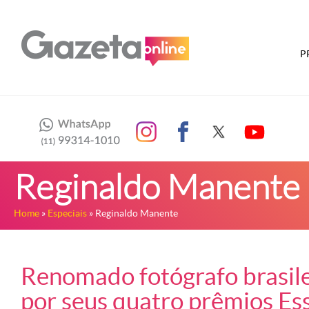
P
Reginaldo Manente
Home
»
Especiais
» Reginaldo Manente
Renomado fotógrafo brasilei
por seus quatro prêmios Es