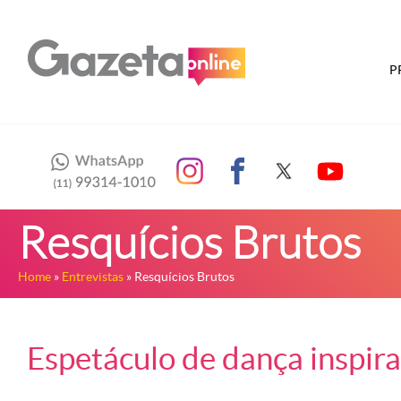
P
Resquícios Brutos
Home
»
Entrevistas
» Resquícios Brutos
Espetáculo de dança inspira