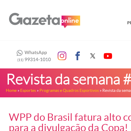
P
Revista da semana 
Home
»
Esportes
»
Programas e Quadros Esportivos
» Revista da sem
WPP do Brasil fatura alto 
para a divulgação da Copa!