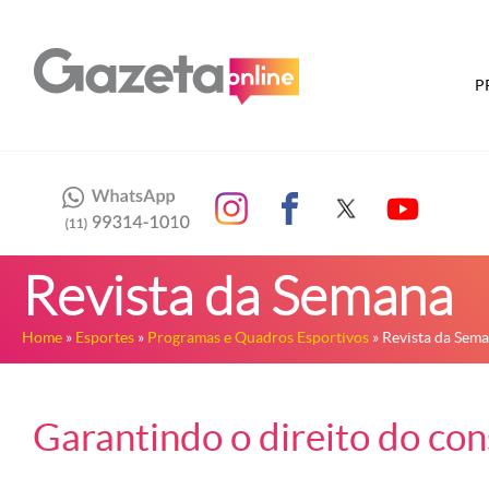
P
Revista da Semana
Home
»
Esportes
»
Programas e Quadros Esportivos
» Revista da Sem
Garantindo o direito do co