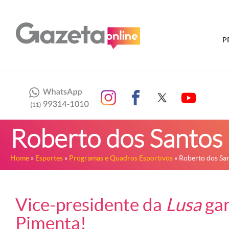
P
Roberto dos Santos
Home
»
Esportes
»
Programas e Quadros Esportivos
» Roberto dos Sa
Vice-presidente da
Lusa
gar
Pimenta!