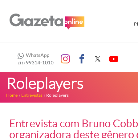
P
Roleplayers
Home
»
Entrevistas
» Roleplayers
Entrevista com Bruno Cobbi
organizadora deste gênero