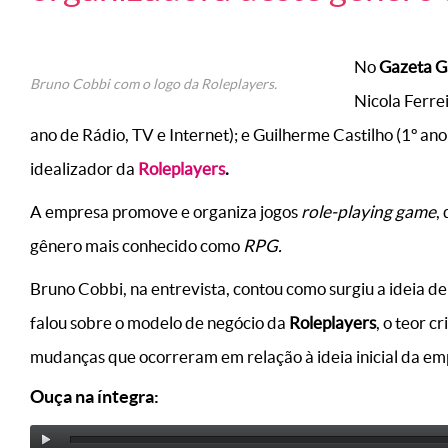
No
Gazeta 
Bruno Cobbi com o logo da Roleplayers.
Nicola Ferrei
ano de Rádio, TV e Internet); e Guilherme Castilho (1º 
idealizador da
Roleplayers
.
A empresa promove e organiza jogos
role-playing game
,
gênero mais conhecido como
RPG.
Bruno Cobbi, na entrevista, contou como surgiu a ideia de
falou sobre o modelo de negócio da
Roleplayers
, o teor c
mudanças que ocorreram em relação à ideia inicial da em
Ouça na íntegra: