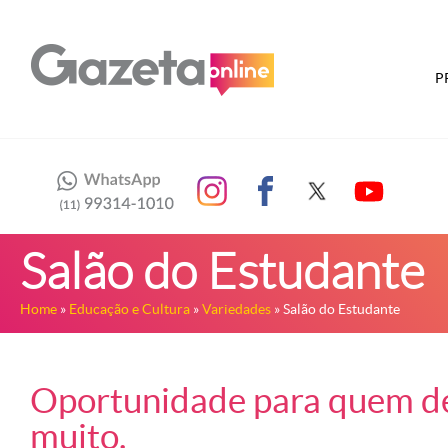
P
Salão do Estudante
Home
»
Educação e Cultura
»
Variedades
» Salão do Estudante
Oportunidade para quem de
muito.