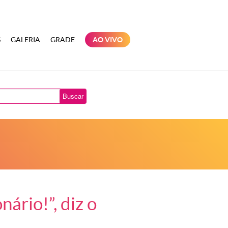
S
GALERIA
GRADE
AO VIVO
Buscar
ário!”, diz o