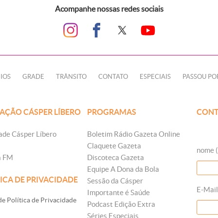
Acompanhe nossas redes sociais
IOS
GRADE
TRÂNSITO
CONTATO
ESPECIAIS
PASSOU PO
AÇÃO CÁSPER LÍBERO
PROGRAMAS
CONT
ade Cásper Líbero
Boletim Rádio Gazeta Online
Claquete Gazeta
nome (
a FM
Discoteca Gazeta
Equipe A Dona da Bola
ICA DE PRIVACIDADE
Sessão da Cásper
E-Mail
Importante é Saúde
e Política de Privacidade
Podcast Edição Extra
Séries Especiais