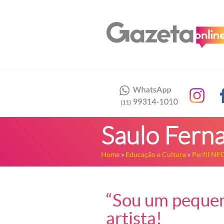
Saulo Fern
Home
»
Educação e Cultura
»
Perfil NF
“Sou um pequeno
artista!