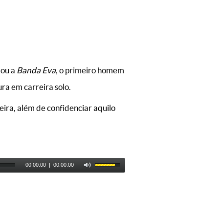
dou a
Banda Eva
, o primeiro homem
ra em carreira solo.
eira, além de confidenciar aquilo
00:00:00
|
00:00:00