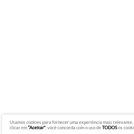
Usamos cookies para fornecer uma experiência mais relevante, 
clicar em
“Aceitar”
, você concorda com o uso de
TODOS
os cook
© Copyright 2012 - 2026 Rádio Gazeta On