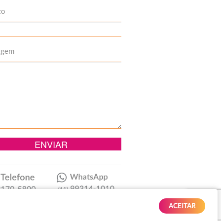
to
agem
ACEITAR