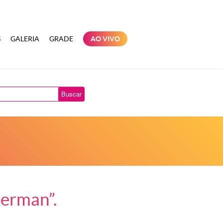
S
GALERIA
GRADE
AO VIVO
Buscar
erman”.