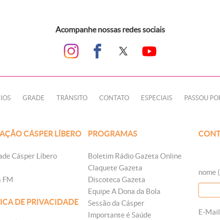
Acompanhe nossas redes sociais
IOS
GRADE
TRÂNSITO
CONTATO
ESPECIAIS
PASSOU PO
AÇÃO CÁSPER LÍBERO
PROGRAMAS
CONT
ade Cásper Líbero
Boletim Rádio Gazeta Online
Claquete Gazeta
nome (
a FM
Discoteca Gazeta
Equipe A Dona da Bola
ICA DE PRIVACIDADE
Sessão da Cásper
E-Mail
Importante é Saúde