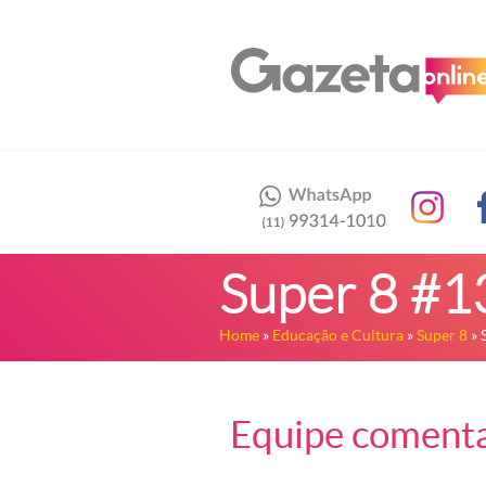
Super 8 #1
Home
»
Educação e Cultura
»
Super 8
» 
Equipe comenta