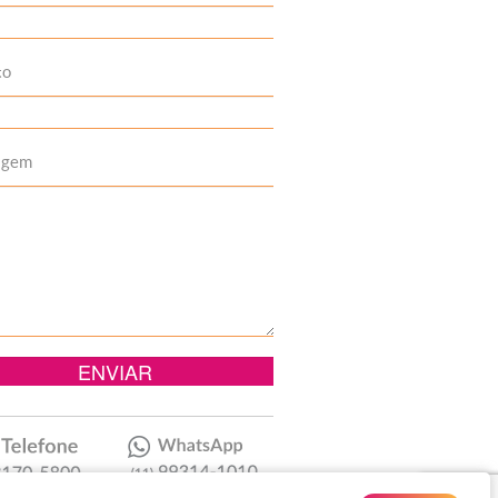
to
agem