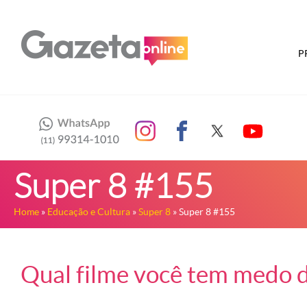
P
Super 8 #155
Home
»
Educação e Cultura
»
Super 8
» Super 8 #155
Qual filme você tem medo d