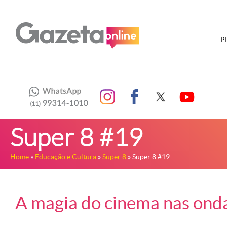
P
Super 8 #19
Home
»
Educação e Cultura
»
Super 8
» Super 8 #19
A magia do cinema nas onda