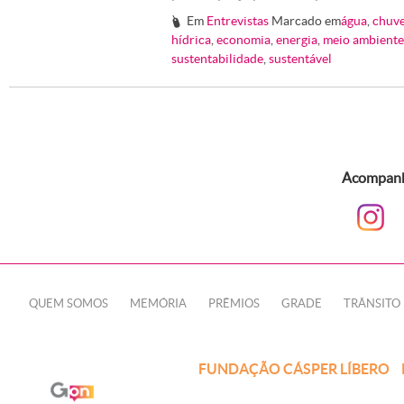
Em
Entrevistas
Marcado em
água
,
chuve
#
hídrica
,
economia
,
energia
,
meio ambiente
sustentabilidade
,
sustentável
Acompanhe
QUEM SOMOS
MEMÓRIA
PRÊMIOS
GRADE
TRÂNSITO
FUNDAÇÃO CÁSPER LÍBERO