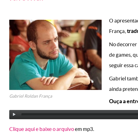
O apresentad
França,
trad
No decorrer 
de games, qu
seguir essa c
Gabriel tamb
ainda preten
Gabriel Roldan França
Ouça a entr
Clique aqui e baixe o arquivo
em mp3.