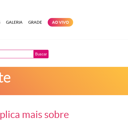
S
GALERIA
GRADE
AO VIVO
Buscar
te
xplica mais sobre