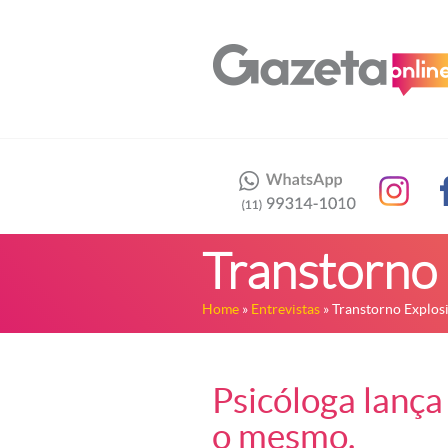
Transtorno 
Home
»
Entrevistas
» Transtorno Explosi
Psicóloga lança 
o mesmo.