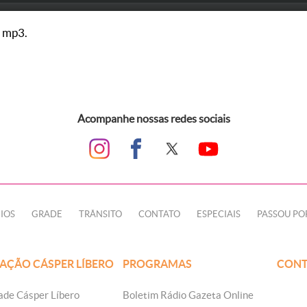
 mp3.
Acompanhe nossas redes sociais
IOS
GRADE
TRÂNSITO
CONTATO
ESPECIAIS
PASSOU PO
AÇÃO CÁSPER LÍBERO
PROGRAMAS
CONT
ade Cásper Líbero
Boletim Rádio Gazeta Online