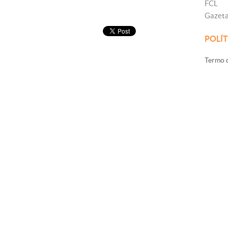
FCL
Gazet
POLÍT
Termo d