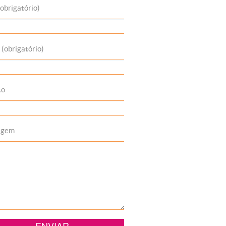
obrigatório)
 (obrigatório)
to
agem