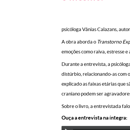
psicóloga Vânias Calazans, autor
A obra aborda o
Transtorno Exp
emoções como raiva, estresse e a
Durante a entrevista, a psicólog
distúrbio, relacionando-as com o
explicado as faixas etárias que 
craniano podem ser agravadore
Sobre o livro, a entrevistada fa
Ouça a entrevista na íntegra: