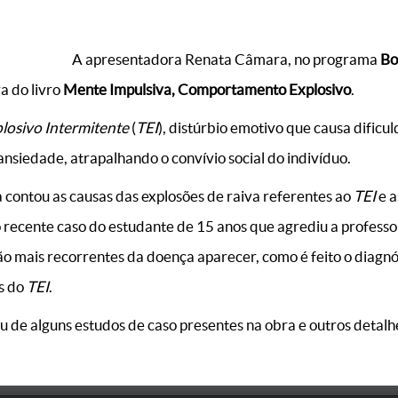
A apresentadora Renata Câmara, no programa
Bo
a do livro
Mente Impulsiva, Comportamento Explosivo
.
losivo Intermitente
(
TEI
), distúrbio emotivo que causa dific
nsiedade, atrapalhando o convívio social do indivíduo.
a contou as causas das explosões de raiva referentes ao
TEI
e a
 recente caso do estudante de 15 anos que agrediu a professor
são mais recorrentes da doença aparecer, como é feito o diagn
s do
TEI
.
lou de alguns estudos de caso presentes na obra e outros detalh