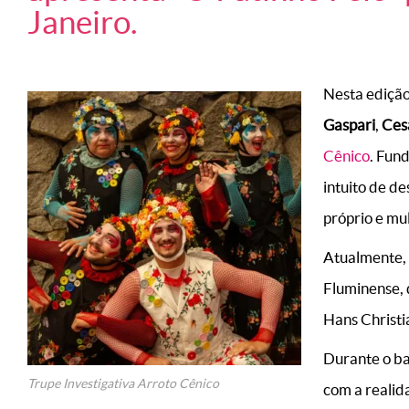
Janeiro.
Nesta edição
Gaspari
,
Ces
Cênico
. Fun
intuito de d
próprio e mul
Atualmente, 
Fluminense, 
Hans Christi
Durante o ba
Trupe Investigativa Arroto Cênico
com a realid