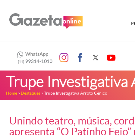
P
Trupe Investigativa
Home
»
Destaques
» Trupe Investigativa Arroto Cênico
Unindo teatro, música, corde
apresenta “O Patinho Feio” 