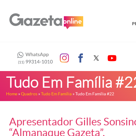
P
Tudo Em Família #2
Home
»
Quadros
»
Tudo Em Família
» Tudo Em Família #22
Apresentador Gilles Sonsi
“Almanaque Gazeta”.