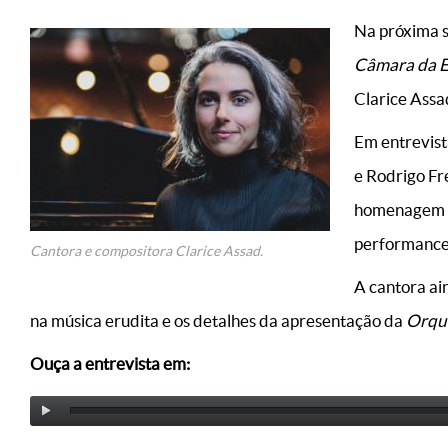
Na próxima s
Câmara da 
Clarice Assa
Em entrevist
e Rodrigo Fr
homenagem à 
performance
Cantora e compositora Clarice Assad.
A cantora ain
na música erudita e os detalhes da apresentação da
Orque
Ouça a entrevista em: