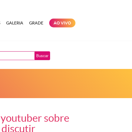
S
GALERIA
GRADE
AO VIVO
Buscar
z youtuber sobre
 discutir