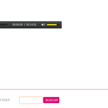
00:00:00
|
00:14:01
R AQUI