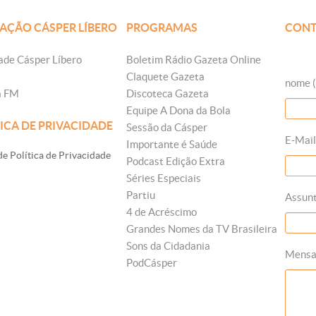
AÇÃO CÁSPER LÍBERO
PROGRAMAS
CONT
ade Cásper Líbero
Boletim Rádio Gazeta Online
Claquete Gazeta
nome (
a FM
Discoteca Gazeta
Equipe A Dona da Bola
ICA DE PRIVACIDADE
Sessão da Cásper
E-Mail
Importante é Saúde
e Política de Privacidade
Podcast Edição Extra
Séries Especiais
Partiu
Assun
4 de Acréscimo
Grandes Nomes da TV Brasileira
Sons da Cidadania
Mens
PodCásper