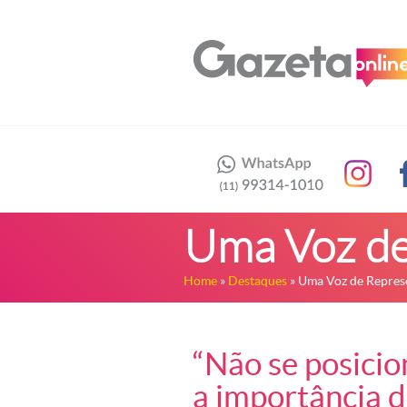
Uma Voz de
Home
»
Destaques
» Uma Voz de Repres
“Não se posicio
a importância de