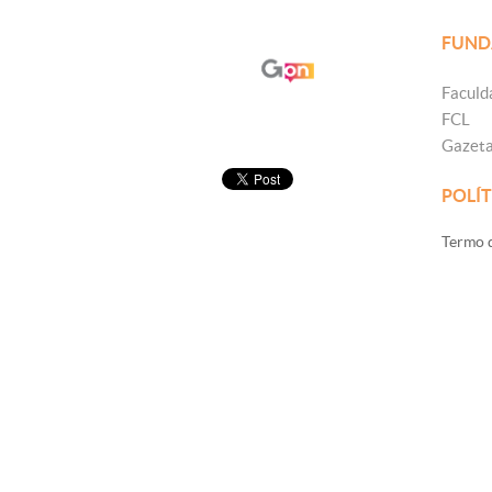
FUND
Faculd
FCL
Gazet
POLÍT
Termo d