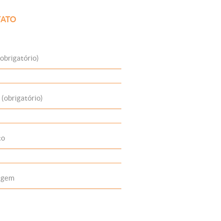
ATO
obrigatório)
 (obrigatório)
to
agem