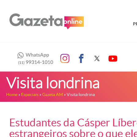
P
Visita londrina
Home
»
Especiais
»
Gazeta AM
» Visita londrina
Estudantes da Cásper Líbe
estrangeiros sobre o que e