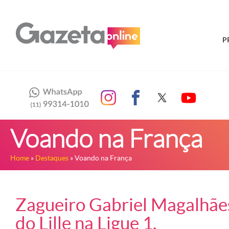
P
Voando na França
Home
»
Destaques
» Voando na França
Zagueiro Gabriel Magalhãe
do Lille na Ligue 1.