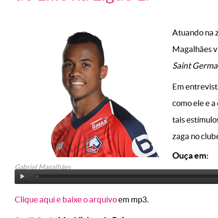
Atuando na 
Magalhães vi
Saint Germ
Em entrevist
como ele e a
tais estímul
zaga no clube
Ouça em:
Gabriel Magalhães
Clique aqui e baixe o arquivo
em mp3.