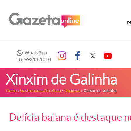
P
Xinxim de Galinha
Home
»
Gastronomia Arretada
»
Quadros
» Xinxim de Galinha
Delícia baiana é destaque 