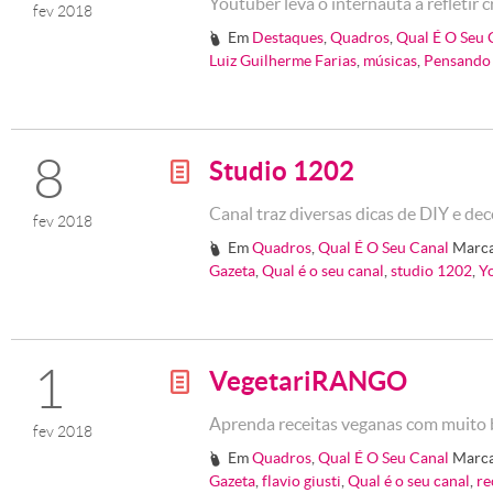
Youtuber leva o internauta a refletir
fev 2018
Em
Destaques
,
Quadros
,
Qual É O Seu 
#
Luiz Guilherme Farias
,
músicas
,
Pensando
8
Studio 1202
g
Canal traz diversas dicas de DIY e de
fev 2018
Em
Quadros
,
Qual É O Seu Canal
Marc
#
Gazeta
,
Qual é o seu canal
,
studio 1202
,
Y
1
VegetariRANGO
g
Aprenda receitas veganas com muit
fev 2018
Em
Quadros
,
Qual É O Seu Canal
Marc
#
Gazeta
,
flavio giusti
,
Qual é o seu canal
,
re