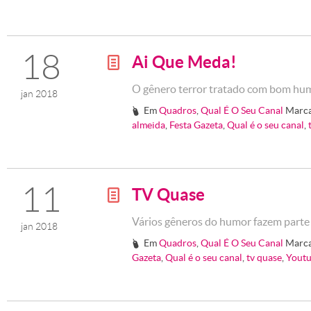
18
Ai Que Meda!
g
O gênero terror tratado com bom hu
jan 2018
Em
Quadros
,
Qual É O Seu Canal
Marc
#
almeida
,
Festa Gazeta
,
Qual é o seu canal
,
11
TV Quase
g
Vários gêneros do humor fazem parte
jan 2018
Em
Quadros
,
Qual É O Seu Canal
Marc
#
Gazeta
,
Qual é o seu canal
,
tv quase
,
Yout