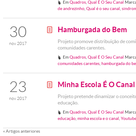
Em
Quadros
,
Qual É O Seu Canal
Marc
#
de andrezinho
,
Qual é o seu canal
,
sindrom
30
Hamburgada do Bem
g
Projeto promove distribuição de com
nov 2017
comunidades carentes.
Em
Quadros
,
Qual É O Seu Canal
Marc
#
comunidades carentes
,
hamburgada do b
23
Minha Escola É O Canal
g
Projeto pretende dinamizar o conceito
nov 2017
educação.
Em
Quadros
,
Qual É O Seu Canal
Marc
#
educação
,
minha escola e o canal
,
Youtub
«
Artigos anteriores