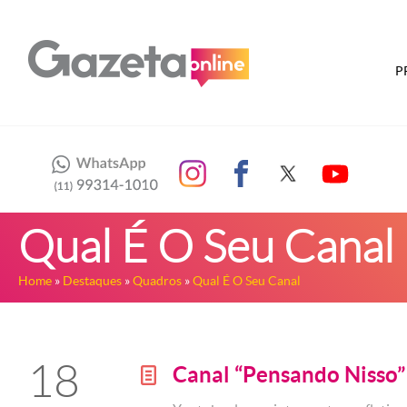
P
Qual É O Seu Canal
Home
»
Destaques
»
Quadros
»
Qual É O Seu Canal
18
Canal “Pensando Nisso”
g