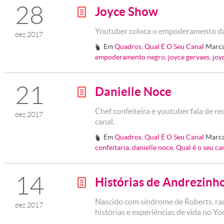
28
Joyce Show
g
Youtuber coloca o empoderamento da
dez 2017
Em
Quadros
,
Qual É O Seu Canal
Marc
#
empoderamento negro
,
joyce gervaes
,
joy
21
Danielle Noce
g
Chef confeiteira e youtuber fala de rec
dez 2017
canal.
Em
Quadros
,
Qual É O Seu Canal
Marc
#
confeitaria
,
danielle noce
,
Qual é o seu ca
14
Histórias de Andrezinh
g
Nascido com síndrome de Roberts, rad
dez 2017
histórias e experiências de vida no Y