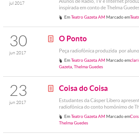
Alunos de Rádio, TV e Internet produ
jul 2017
inspirada em conto de Thelma Guede
Em
Teatro Gazeta AM
Marcado em
Teat
#
30
O Ponto
g
Peça radiofônica produzida por aluno
jun 2017
Em
Teatro Gazeta AM
Marcado em
clar
#
Gazeta
,
Thelma Guedes
23
Coisa do Coisa
g
Estudantes da Cásper Líbero aprese
jun 2017
radiofônica do conto homônimo de 
Em
Teatro Gazeta AM
Marcado em
Cois
#
Thelma Guedes