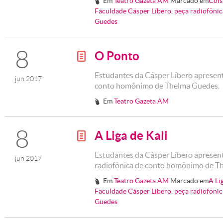
Em
Teatro Gazeta AM
Marcado em
Cois
#
Faculdade Cásper Líbero
,
peça radiofônic
Guedes
8
O Ponto
g
Estudantes da Cásper Líbero apresen
jun 2017
conto homônimo de Thelma Guedes.
Em
Teatro Gazeta AM
#
8
A Liga de Kali
g
Estudantes da Cásper Líbero aprese
jun 2017
radiofônica de conto homônimo de 
Em
Teatro Gazeta AM
Marcado em
A Li
#
Faculdade Cásper Líbero
,
peça radiofônic
Guedes