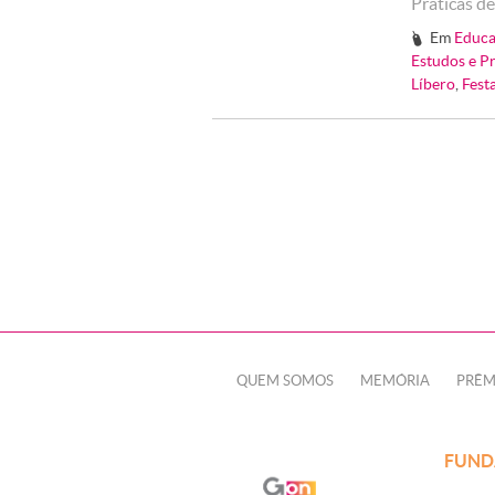
Práticas 
Em
Educa
#
Estudos e P
Líbero
,
Fest
QUEM SOMOS
MEMÓRIA
PRÊM
FUND