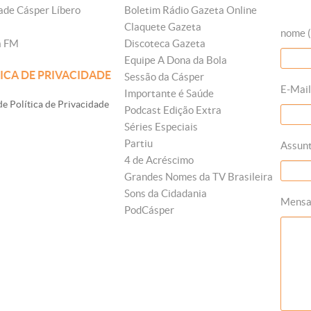
ade Cásper Líbero
Boletim Rádio Gazeta Online
Claquete Gazeta
nome (
a FM
Discoteca Gazeta
Equipe A Dona da Bola
ICA DE PRIVACIDADE
Sessão da Cásper
E-Mail
Importante é Saúde
e Política de Privacidade
Podcast Edição Extra
Séries Especiais
Partiu
Assun
4 de Acréscimo
Grandes Nomes da TV Brasileira
Sons da Cidadania
Mens
PodCásper