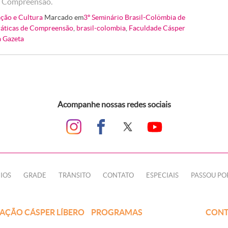
de Compreensão.
ção e Cultura
Marcado em
3º Seminário Brasil-Colômbia de
ráticas de Compreensão
,
brasil-colombia
,
Faculdade Cásper
a Gazeta
Acompanhe nossas redes sociais
IOS
GRADE
TRÂNSITO
CONTATO
ESPECIAIS
PASSOU PO
AÇÃO CÁSPER LÍBERO
PROGRAMAS
CONT