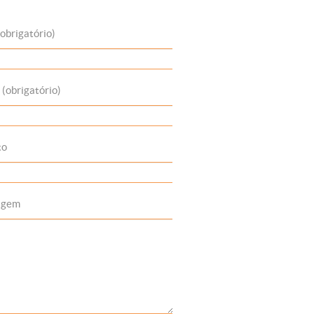
obrigatório)
 (obrigatório)
to
agem