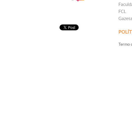
Faculd
FCL
Gazet
POLÍT
Termo d