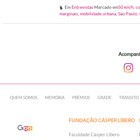
Em
Entrevistas
Marcado em
50 km/h
,
c
#
marginais
,
mobilidade urbana
,
Sâo Paulo
,
Acompanhe
QUEM SOMOS
MEMÓRIA
PRÊMIOS
GRADE
TRÂNSITO
FUNDAÇÃO CÁSPER LÍBERO
Faculdade Cásper Líbero