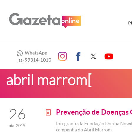
P
abril marrom[
26
Prevenção de Doenças 
g
Integrante da Fundação Dorina Nowill
abr 2019
campanha do Abril Marrom.