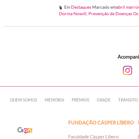
Em
Destaques
Marcado em
abril marro
#
Dorina Nowill
,
Prevenção de Doenças Oc
Acompanhe
QUEM SOMOS
MEMÓRIA
PRÊMIOS
GRADE
TRÂNSITO
FUNDAÇÃO CÁSPER LÍBERO
Faculdade Cásper Líbero