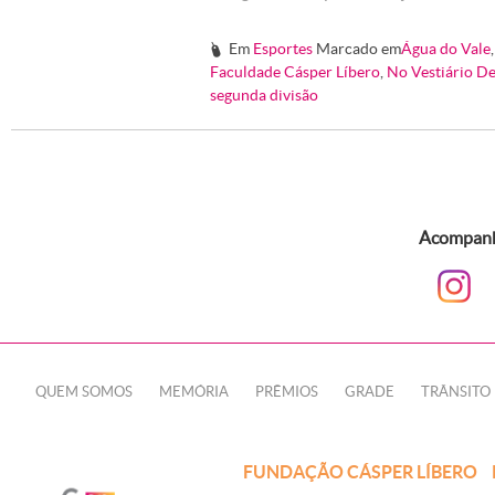
Em
Esportes
Marcado em
Água do Vale
#
Faculdade Cásper Líbero
,
No Vestiário D
segunda divisão
Acompanhe
QUEM SOMOS
MEMÓRIA
PRÊMIOS
GRADE
TRÂNSITO
FUNDAÇÃO CÁSPER LÍBERO