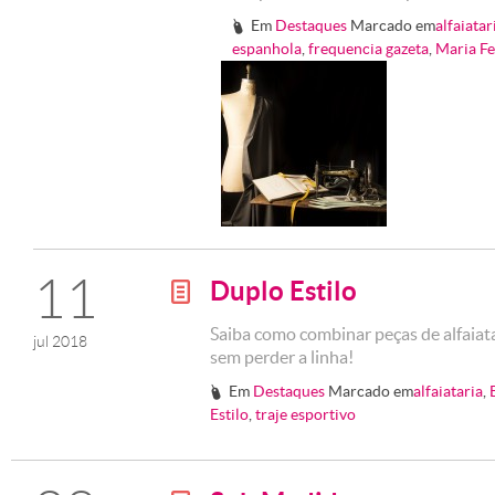
Em
Destaques
Marcado em
alfaiatar
#
espanhola
,
frequencia gazeta
,
Maria Fe
11
Duplo Estilo
g
Saiba como combinar peças de alfaiata
jul 2018
sem perder a linha!
Em
Destaques
Marcado em
alfaiataria
,
#
Estilo
,
traje esportivo