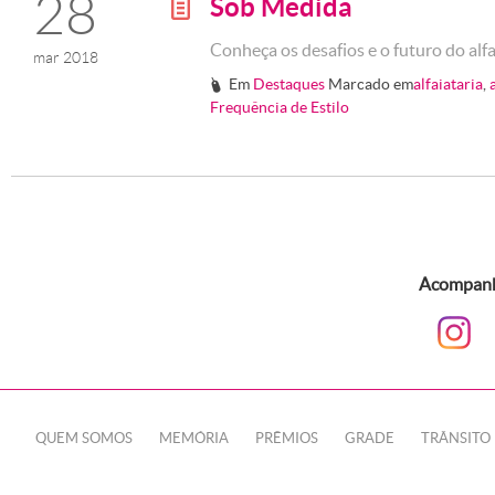
28
Sob Medida
g
Conheça os desafios e o futuro do alf
mar 2018
Em
Destaques
Marcado em
alfaiataria
,
#
Frequência de Estilo
Acompanhe
QUEM SOMOS
MEMÓRIA
PRÊMIOS
GRADE
TRÂNSITO