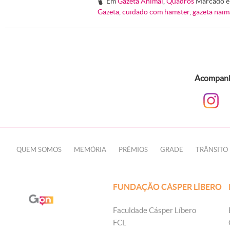
Em
Gazeta Animal
,
Quadros
Marcado 
#
Gazeta
,
cuidado com hamster
,
gazeta naim
Acompanhe
QUEM SOMOS
MEMÓRIA
PRÊMIOS
GRADE
TRÂNSITO
FUNDAÇÃO CÁSPER LÍBERO
Faculdade Cásper Líbero
FCL