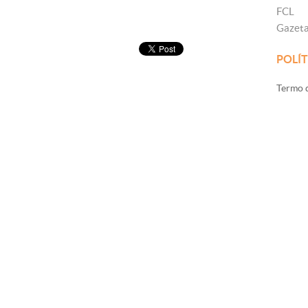
FCL
Gazet
POLÍT
Termo d