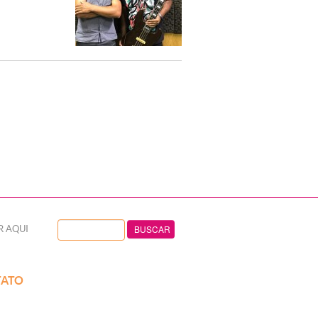
R AQUI
ATO