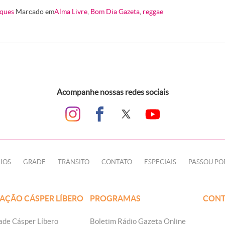
ques
Marcado em
Alma Livre
,
Bom Dia Gazeta
,
reggae
Acompanhe nossas redes sociais
IOS
GRADE
TRÂNSITO
CONTATO
ESPECIAIS
PASSOU PO
AÇÃO CÁSPER LÍBERO
PROGRAMAS
CONT
ade Cásper Líbero
Boletim Rádio Gazeta Online