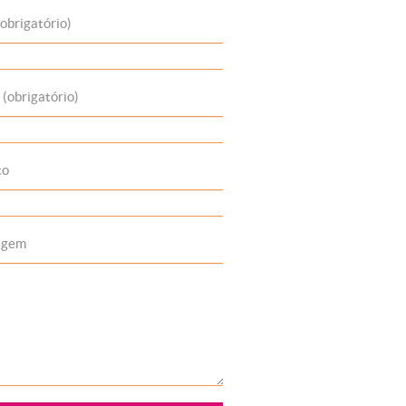
obrigatório)
 (obrigatório)
to
agem