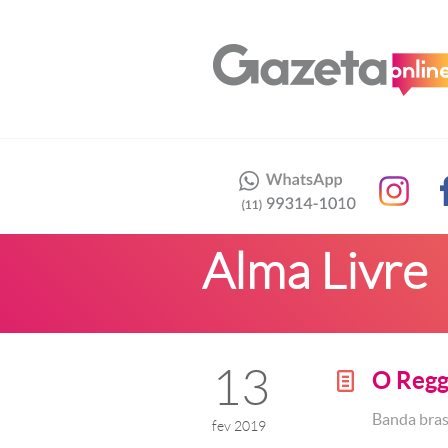
Alma Livre
13
O Regg
g
Banda brasi
fev 2019