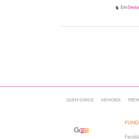
Em
Desta
#
QUEM SOMOS
MEMÓRIA
PRÊM
FUND
Faculd