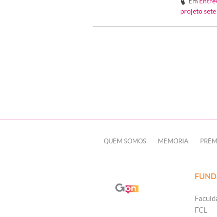
Em
Entre
#
projeto set
QUEM SOMOS
MEMÓRIA
PRÊM
FUND
Faculd
FCL