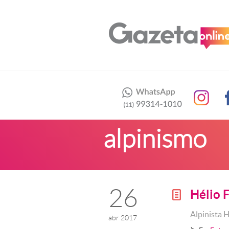
alpinismo
26
Hélio 
g
Alpinista H
abr 2017