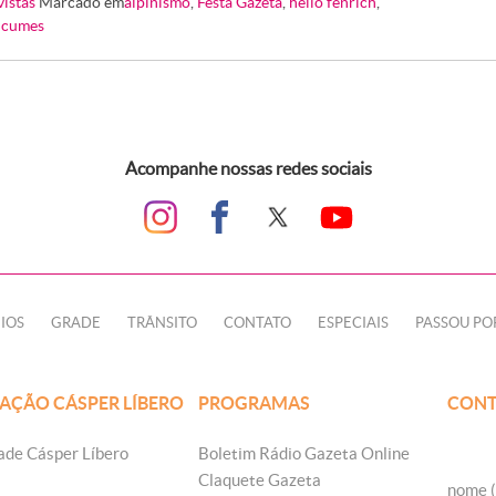
vistas
Marcado em
alpinismo
,
Festa Gazeta
,
helio fenrich
,
e cumes
Acompanhe nossas redes sociais
IOS
GRADE
TRÂNSITO
CONTATO
ESPECIAIS
PASSOU PO
AÇÃO CÁSPER LÍBERO
PROGRAMAS
CONT
ade Cásper Líbero
Boletim Rádio Gazeta Online
Claquete Gazeta
nome (