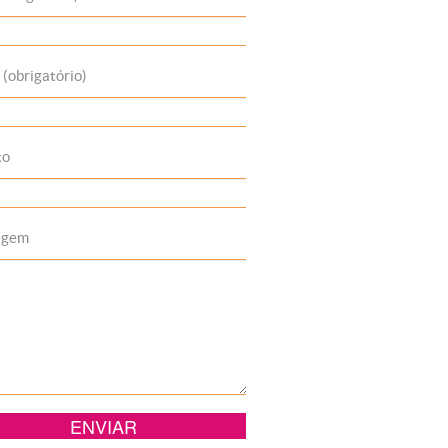
 (obrigatório)
to
agem