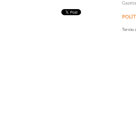
Gazet
POLÍT
Termo d