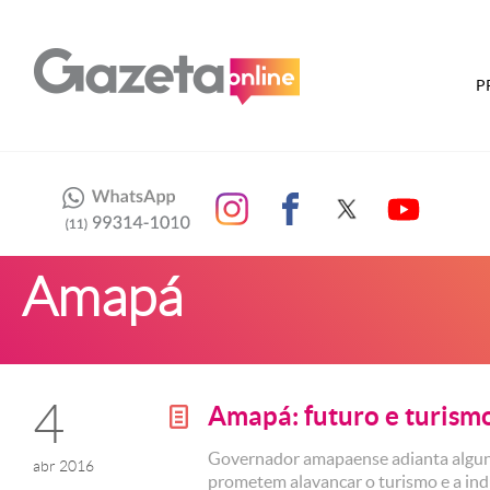
P
Amapá
4
Amapá: futuro e turism
g
Governador amapaense adianta algun
abr 2016
prometem alavancar o turismo e a indú