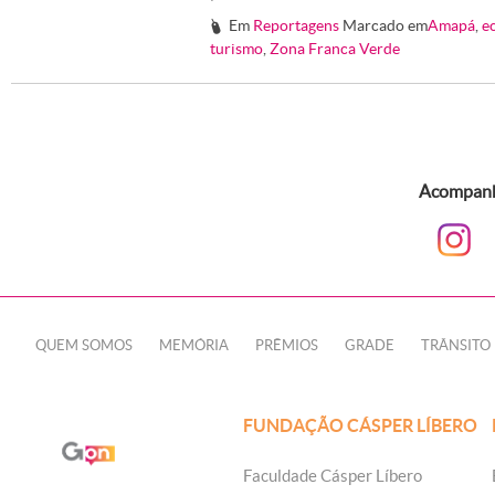
Em
Reportagens
Marcado em
Amapá
,
e
#
turismo
,
Zona Franca Verde
Acompanhe
QUEM SOMOS
MEMÓRIA
PRÊMIOS
GRADE
TRÂNSITO
FUNDAÇÃO CÁSPER LÍBERO
Faculdade Cásper Líbero