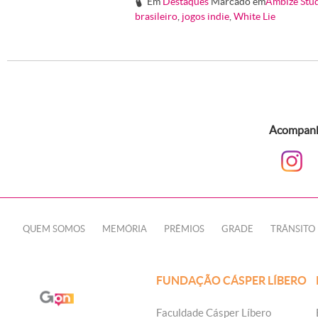
Em
Destaques
Marcado em
Ambize Stu
#
brasileiro
,
jogos indie
,
White Lie
Acompanhe
QUEM SOMOS
MEMÓRIA
PRÊMIOS
GRADE
TRÂNSITO
FUNDAÇÃO CÁSPER LÍBERO
Faculdade Cásper Líbero