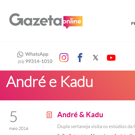
P
André e Kadu
5
André & Kadu
g
Dupla sertaneja visita os estúdios d
maio 2016