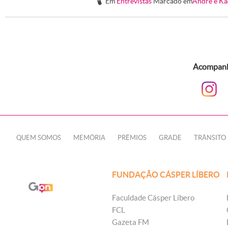
Em
Entrevistas
Marcado em
André e K
#
Acompanhe
QUEM SOMOS
MEMÓRIA
PRÊMIOS
GRADE
TRÂNSITO
FUNDAÇÃO CÁSPER LÍBERO
Faculdade Cásper Líbero
FCL
Gazeta FM