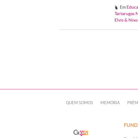
Em
Educa
#
Tartarugas 
Elvis & Nix
QUEM SOMOS
MEMÓRIA
PRÊM
FUND