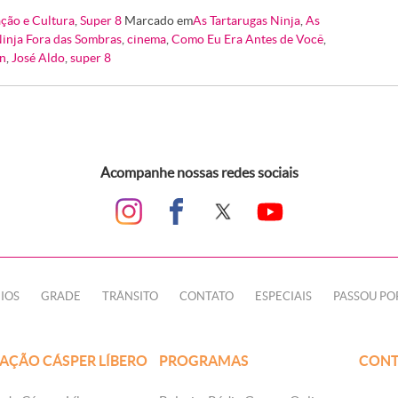
ção e Cultura
,
Super 8
Marcado em
As Tartarugas Ninja
,
As
Ninja Fora das Sombras
,
cinema
,
Como Eu Era Antes de Você
,
on
,
José Aldo
,
super 8
Acompanhe nossas redes sociais
IOS
GRADE
TRÂNSITO
CONTATO
ESPECIAIS
PASSOU PO
AÇÃO CÁSPER LÍBERO
PROGRAMAS
CONT