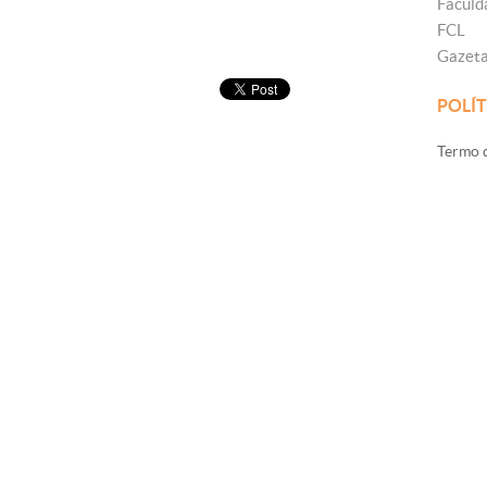
Faculd
FCL
Gazet
POLÍT
Termo d