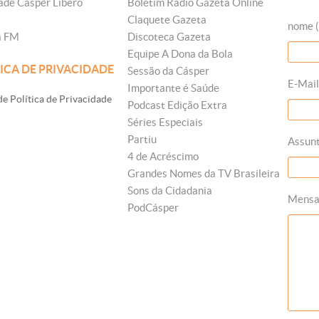
ade Cásper Líbero
Boletim Rádio Gazeta Online
Claquete Gazeta
nome (
a FM
Discoteca Gazeta
Equipe A Dona da Bola
ICA DE PRIVACIDADE
Sessão da Cásper
E-Mail
Importante é Saúde
e Política de Privacidade
Podcast Edição Extra
Séries Especiais
Partiu
Assun
4 de Acréscimo
Grandes Nomes da TV Brasileira
Sons da Cidadania
Mens
PodCásper