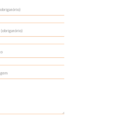
obrigatório)
 (obrigatório)
to
agem