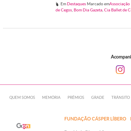
Em
Destaques
Marcado em
Associação 
#
de Cegos
,
Bom Dia Gazeta
,
Cia Ballet de 
Acompanhe
QUEM SOMOS
MEMÓRIA
PRÊMIOS
GRADE
TRÂNSITO
FUNDAÇÃO CÁSPER LÍBERO