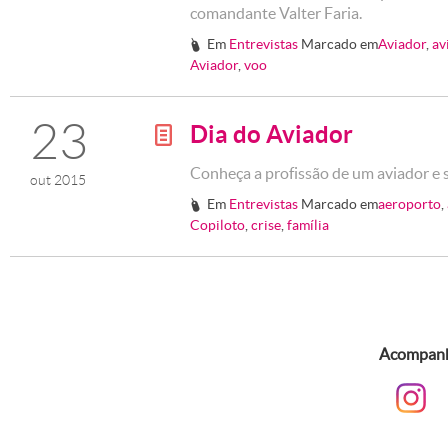
comandante Valter Faria.
Em
Entrevistas
Marcado em
Aviador
,
av
#
Aviador
,
voo
23
Dia do Aviador
g
Conheça a profissão de um aviador e s
out 2015
Em
Entrevistas
Marcado em
aeroporto
,
#
Copiloto
,
crise
,
família
Acompanhe