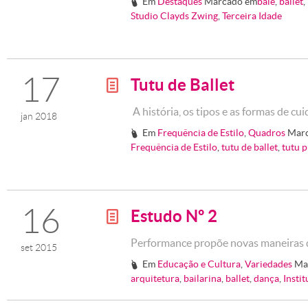
Em
Destaques
Marcado em
balé
,
ballet
,
#
Studio Clayds Zwing
,
Terceira Idade
17
Tutu de Ballet
g
A história, os tipos e as formas de cu
jan 2018
Em
Frequência de Estilo
,
Quadros
Mar
#
Frequência de Estilo
,
tutu de ballet
,
tutu 
16
Estudo Nº 2
g
Performance propõe novas maneiras d
set 2015
Em
Educação e Cultura
,
Variedades
Ma
#
arquitetura
,
bailarina
,
ballet
,
dança
,
Insti