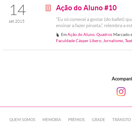
14
Ação do Aluno #10
g
“Eu só comecei a gostar (do ballet) 
set 2015
ensinar a fazer pirueta.”, relembra a 
Em
Ação do Aluno
,
Quadros
Marcado 
#
Faculdade Cásper Líbero
,
Jornalismo
,
Tea
Acompanhe
QUEM SOMOS
MEMÓRIA
PRÊMIOS
GRADE
TRÂNSITO