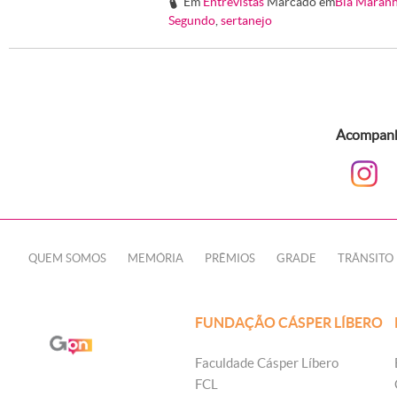
Em
Entrevistas
Marcado em
Bia Maran
#
Segundo
,
sertanejo
Acompanhe
QUEM SOMOS
MEMÓRIA
PRÊMIOS
GRADE
TRÂNSITO
FUNDAÇÃO CÁSPER LÍBERO
Faculdade Cásper Líbero
FCL