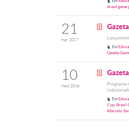
Em
Educa
#
brasil game 
21
Gazeta
g
Lançament
mar 2017
Em
Educa
#
Gazeta Gam
10
Gazeta
g
Programa r
maio 2016
colecionad
Em
Educa
#
Cup
,
Brasil
Marcelo Tav