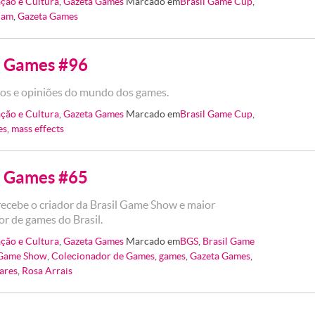
ção e Cultura
,
Gazeta Games
Marcado em
Brasil Game Cup
,
jam
,
Gazeta Games
 Games #96
os e opiniões do mundo dos games.
ção e Cultura
,
Gazeta Games
Marcado em
Brasil Game Cup
,
es
,
mass effects
 Games #65
ecebe o criador da Brasil Game Show e maior
or de games do Brasil.
ção e Cultura
,
Gazeta Games
Marcado em
BGS
,
Brasil Game
 Game Show
,
Colecionador de Games
,
games
,
Gazeta Games
,
ares
,
Rosa Arrais