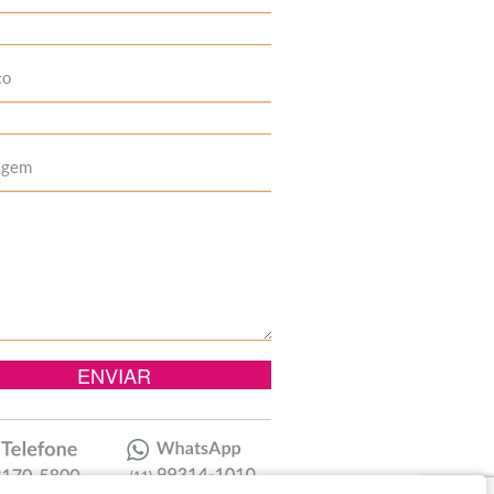
to
agem