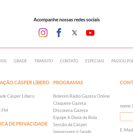
Acompanhe nossas redes sociais
IOS
GRADE
TRÂNSITO
CONTATO
ESPECIAIS
PASSOU PO
AÇÃO CÁSPER LÍBERO
PROGRAMAS
CONT
ade Cásper Líbero
Boletim Rádio Gazeta Online
Claquete Gazeta
nome (
a FM
Discoteca Gazeta
Equipe A Dona da Bola
ICA DE PRIVACIDADE
Sessão da Cásper
E-Mail
Importante é Saúde