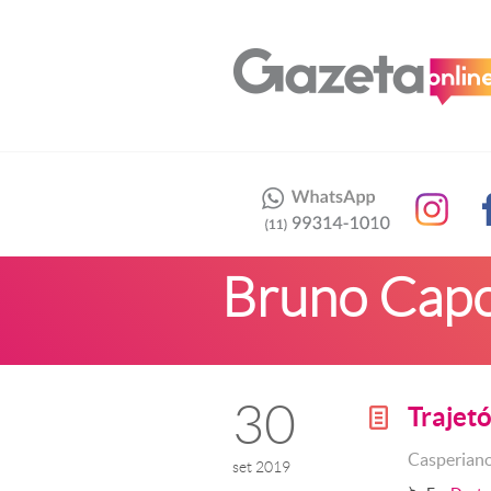
Bruno Capo
30
Trajet
g
Casperiano
set 2019