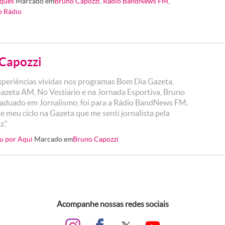
ques
Marcado em
Bruno Capozzi
,
Rádio BandNews FM
,
o Rádio
Capozzi
periências vividas nos programas Bom Dia Gazeta,
Gazeta AM, No Vestiário e na Jornada Esportiva, Bruno
raduado em Jornalismo, foi para a Rádio BandNews FM.
e meu ciclo na Gazeta que me senti jornalista pela
z.”
u por Aqui
Marcado em
Bruno Capozzi
Acompanhe nossas redes sociais