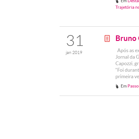
Em
Desta
#
Trajetória n
31
Bruno 
g
Após as ex
jan 2019
Jornal da 
Capozzi, g
“Foi durant
primeira ve
Em
Passo
#