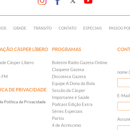
IOS
GRADE
TRÂNSITO
CONTATO
ESPECIAIS
PASSOU PO
AÇÃO CÁSPER LÍBERO
PROGRAMAS
CONT
ade Cásper Líbero
Boletim Rádio Gazeta Online
Claquete Gazeta
nome (
a FM
Discoteca Gazeta
Equipe A Dona da Bola
ICA DE PRIVACIDADE
Sessão da Cásper
E-Mail
Importante é Saúde
e Política de Privacidade
Podcast Edição Extra
Séries Especiais
Partiu
Assun
4 de Acréscimo