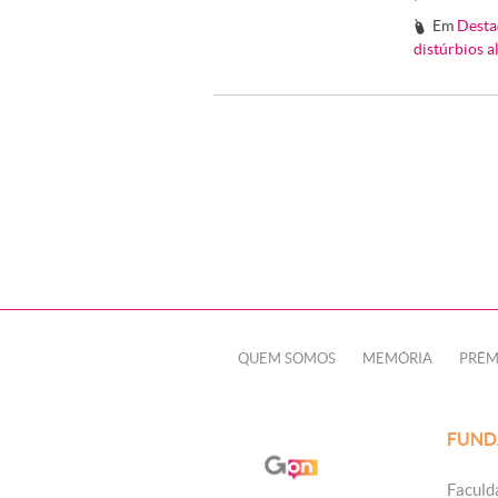
Em
Desta
#
distúrbios a
QUEM SOMOS
MEMÓRIA
PRÊM
FUND
Faculd