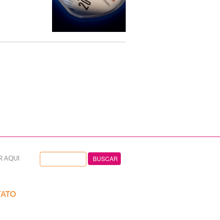
R AQUI
ATO