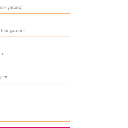
obrigatório)
 (obrigatório)
to
agem