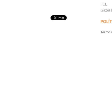
FCL
Gazet
POLÍT
Termo d