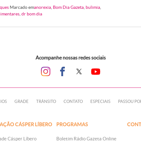
ques
Marcado em
anorexia
,
Bom Dia Gazeta
,
bulimia
,
limentares
,
dr bom dia
Acompanhe nossas redes sociais
IOS
GRADE
TRÂNSITO
CONTATO
ESPECIAIS
PASSOU PO
AÇÃO CÁSPER LÍBERO
PROGRAMAS
CONT
ade Cásper Líbero
Boletim Rádio Gazeta Online