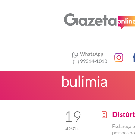
bulimia
19
Distúr
g
Esclareça 
jul 2018
pessoas n