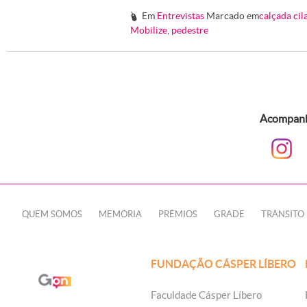
Em
Entrevistas
Marcado em
calçada cil
#
Mobilize
,
pedestre
Acompanhe
QUEM SOMOS
MEMÓRIA
PRÊMIOS
GRADE
TRÂNSITO
FUNDAÇÃO CÁSPER LÍBERO
Faculdade Cásper Líbero