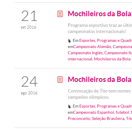
21
Mochileiros da Bol
g
Programa esportivo traz as últ
set 2016
campeonatos internacionais!
Em
Esportes
,
Programas e Quadr
#
em
Campeonato Alemão
,
Campeona
Campeonato Inglês
,
Campeonato It
internacional
,
Mochileiros da Bola
24
Mochileiros da Bol
g
Convocação de Tite tem nomes j
ago 2016
campeões olímpicos.
Em
Esportes
,
Programas e Quadr
#
em
Campeonato Espanhol
,
futebol
,
Preconceito
,
Seleção Brasileira
,
Tit