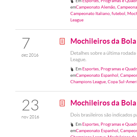
Em
Esportes
,
Programas e Quadr
#
em
Campeonato Alemão
,
Campeona
Campeonato Italiano
,
futebol
,
Moch
League
7
Mochileiros da Bol
g
Detalhes sobre a última rodada
dez 2016
League.
Em
Esportes
,
Programas e Quadr
#
em
Campeonato Espanhol
,
Campeon
Champions League
,
Copa Sul-Amer
23
Mochileiros da Bol
g
Dois brasileiros são indicados 
nov 2016
Em
Esportes
,
Programas e Quadr
#
em
Campeonato Espanhol
,
Campeon