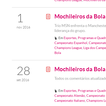
Champions League
,
Mochileiros da
1
Mochileiros da Bol
g
Trio MSN enfrenta o Manchester
nov 2016
liderança do grupo.
Em
Esportes
,
Programas e Quadr
#
Campeonato Espanhol
,
Campeonato
Champions League
,
Liga dos Camp
Bola
28
Mochileiros da Bol
g
Todos os comentários atualizad
set 2016
Em
Esportes
,
Programas e Quadr
#
Campeonato Alemão
,
Campeonato 
Campeonato Italiano
,
Champions L