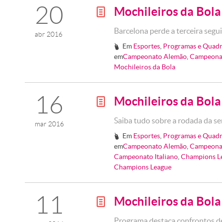
20
Mochileiros da Bol
g
Barcelona perde a terceira se
abr 2016
Em
Esportes
,
Programas e Quadr
#
em
Campeonato Alemão
,
Campeona
Mochileiros da Bola
16
Mochileiros da Bol
g
Saiba tudo sobre a rodada da s
mar 2016
Em
Esportes
,
Programas e Quadr
#
em
Campeonato Alemão
,
Campeona
Campeonato Italiano
,
Champions L
Champions League
11
Mochileiros da Bol
g
Programa destaca confrontos de 