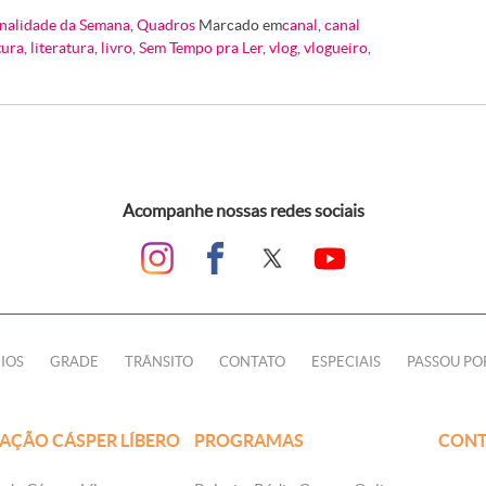
nalidade da Semana
,
Quadros
Marcado em
canal
,
canal
tura
,
literatura
,
livro
,
Sem Tempo pra Ler
,
vlog
,
vlogueiro
,
Acompanhe nossas redes sociais
IOS
GRADE
TRÂNSITO
CONTATO
ESPECIAIS
PASSOU PO
AÇÃO CÁSPER LÍBERO
PROGRAMAS
CONT