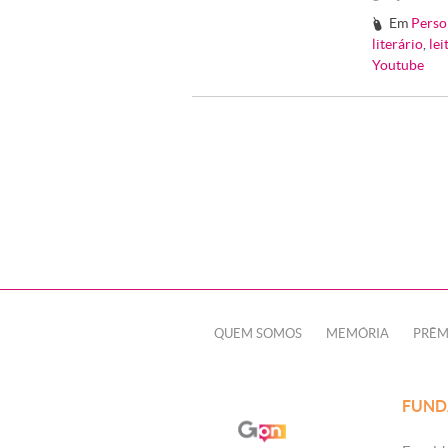
Em
Perso
#
literário
,
lei
Youtube
QUEM SOMOS
MEMÓRIA
PRÊM
FUND