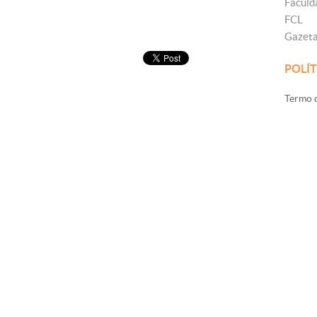
Faculd
FCL
Gazet
POLÍT
Termo d