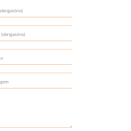
obrigatório)
 (obrigatório)
to
agem