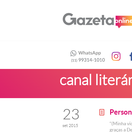
canal literá
23
Person
g
“(Minha vi
set 2015
graças a De