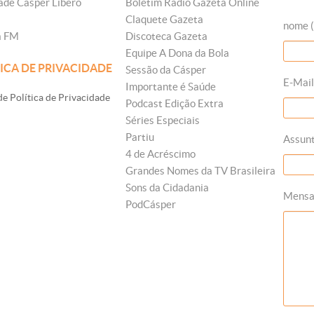
ade Cásper Líbero
Boletim Rádio Gazeta Online
Claquete Gazeta
nome (
a FM
Discoteca Gazeta
Equipe A Dona da Bola
ICA DE PRIVACIDADE
Sessão da Cásper
E-Mail
Importante é Saúde
e Política de Privacidade
Podcast Edição Extra
Séries Especiais
Partiu
Assun
4 de Acréscimo
Grandes Nomes da TV Brasileira
Sons da Cidadania
Mens
PodCásper