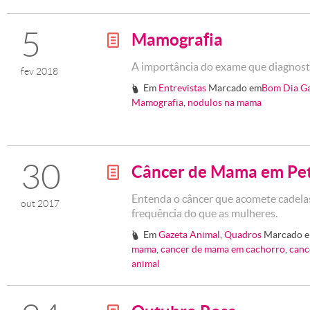
5
Mamografia
g
A importância do exame que diagnost
fev 2018
Em
Entrevistas
Marcado em
Bom Dia G
#
Mamografia
,
nodulos na mama
30
Câncer de Mama em Pe
g
Entenda o câncer que acomete cadelas
out 2017
frequência do que as mulheres.
Em
Gazeta Animal
,
Quadros
Marcado 
#
mama
,
cancer de mama em cachorro
,
canc
animal