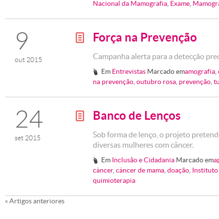
Nacional da Mamografia
,
Exame
,
Mamogra
9
Força na Prevenção
g
Campanha alerta para a detecção pr
out 2015
Em
Entrevistas
Marcado em
amografia
,
#
na prevenção
,
outubro rosa
,
prevenção
,
t
24
Banco de Lenços
g
Sob forma de lenço, o projeto pretend
set 2015
diversas mulheres com câncer.
Em
Inclusão e Cidadania
Marcado em
a
#
câncer
,
câncer de mama
,
doação
,
Instituto
quimioterapia
«
Artigos anteriores