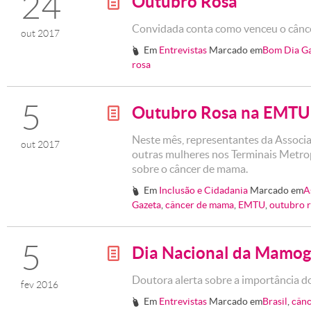
24
Outubro Rosa
g
Convidada conta como venceu o cân
out 2017
Em
Entrevistas
Marcado em
Bom Dia G
#
rosa
5
Outubro Rosa na EMTU
g
Neste mês, representantes da Associ
out 2017
outras mulheres nos Terminais Metrop
sobre o câncer de mama.
Em
Inclusão e Cidadania
Marcado em
A
#
Gazeta
,
câncer de mama
,
EMTU
,
outubro 
5
Dia Nacional da Mamog
g
Doutora alerta sobre a importância 
fev 2016
Em
Entrevistas
Marcado em
Brasil
,
cânc
#