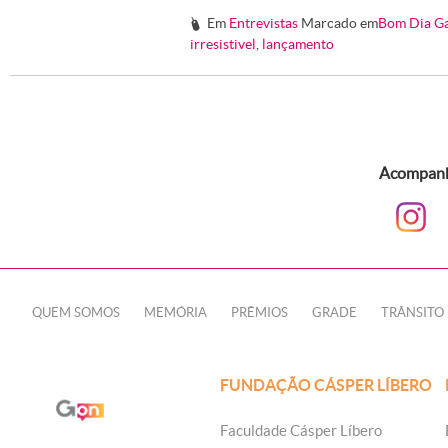
Em
Entrevistas
Marcado em
Bom Dia G
#
irresistivel
,
lançamento
Acompanhe
QUEM SOMOS
MEMÓRIA
PRÊMIOS
GRADE
TRÂNSITO
FUNDAÇÃO CÁSPER LÍBERO
Faculdade Cásper Líbero