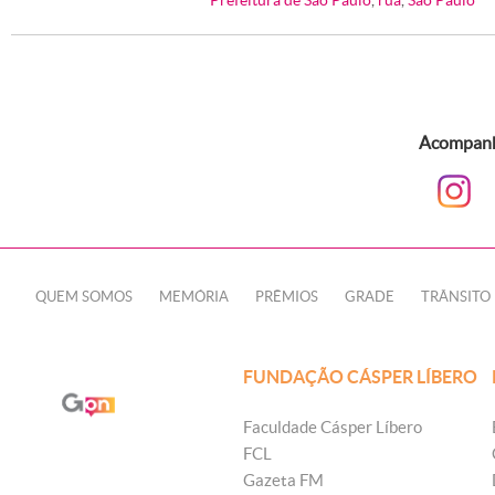
Prefeitura de São Paulo
,
rua
,
Sâo Paulo
Acompanhe
QUEM SOMOS
MEMÓRIA
PRÊMIOS
GRADE
TRÂNSITO
FUNDAÇÃO CÁSPER LÍBERO
Faculdade Cásper Líbero
FCL
Gazeta FM