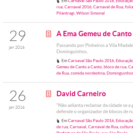
Em
Carnaval São Paulo 2016
,
Educação
#
rua
,
Carnaval 2016
,
Carnaval de Rua
,
foli
Pilantragi
,
Wilson Simonal
29
A Ema Gemeu de Canto 
g
Passando por Pinheiros a Vila Madale
jan 2016
Dominguinhos.
Em
Carnaval São Paulo 2016
,
Educação
#
Gemeu de Canto a Canto
,
bloco de rua
,
Ca
de Rua
,
comida nordestina
,
Dominguinho
26
David Carneiro
g
“Não adianta reclamar da cidade se a 
jan 2016
defende o organizador de blocos de r
Em
Carnaval São Paulo 2016
,
Educação
#
de rua
,
Carnaval
,
Carnaval de Rua
,
cultur