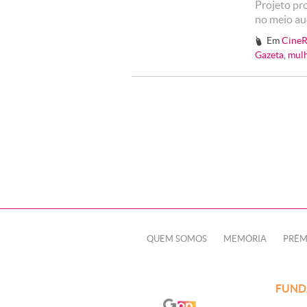
Projeto pr
no meio au
Em
CineR
#
Gazeta
,
mulh
QUEM SOMOS
MEMÓRIA
PRÊM
FUND