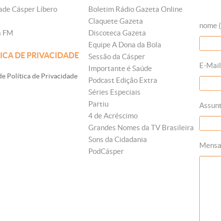
ade Cásper Líbero
Boletim Rádio Gazeta Online
Claquete Gazeta
nome (
a FM
Discoteca Gazeta
Equipe A Dona da Bola
ICA DE PRIVACIDADE
Sessão da Cásper
E-Mail
Importante é Saúde
e Política de Privacidade
Podcast Edição Extra
Séries Especiais
Partiu
Assun
4 de Acréscimo
Grandes Nomes da TV Brasileira
Sons da Cidadania
Mens
PodCásper