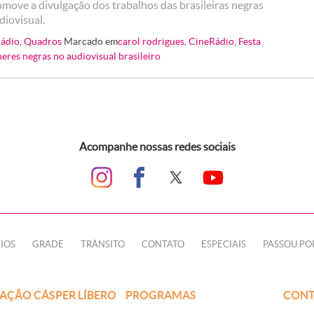
omove a divulgação dos trabalhos das brasileiras negras
diovisual.
ádio
,
Quadros
Marcado em
carol rodrigues
,
CineRádio
,
Festa
eres negras no audiovisual brasileiro
Acompanhe nossas redes sociais
IOS
GRADE
TRÂNSITO
CONTATO
ESPECIAIS
PASSOU PO
AÇÃO CÁSPER LÍBERO
PROGRAMAS
CONT