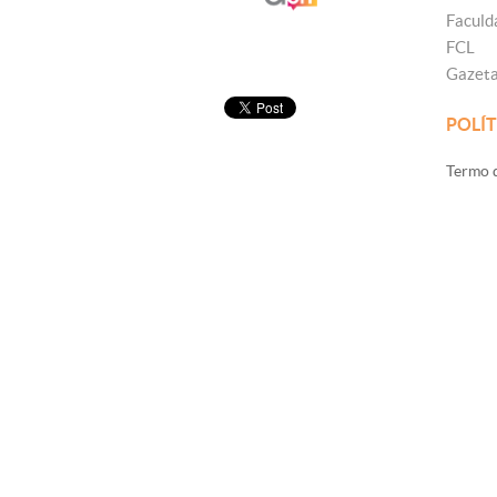
Faculd
FCL
Gazet
POLÍT
Termo d