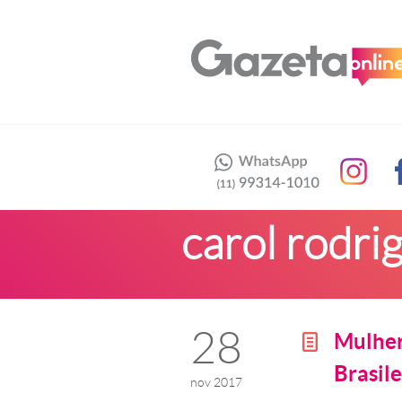
carol rodri
28
Mulher
g
Brasile
nov 2017