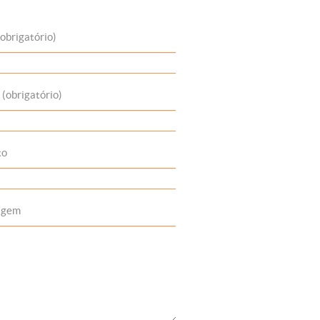
obrigatório)
 (obrigatório)
to
agem