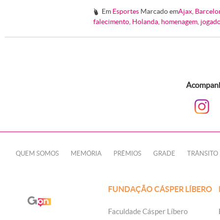
Em
Esportes
Marcado em
Ajax
,
Barcelo
#
falecimento
,
Holanda
,
homenagem
,
jogad
Acompanhe
QUEM SOMOS
MEMÓRIA
PRÊMIOS
GRADE
TRÂNSITO
FUNDAÇÃO CÁSPER LÍBERO
Faculdade Cásper Líbero